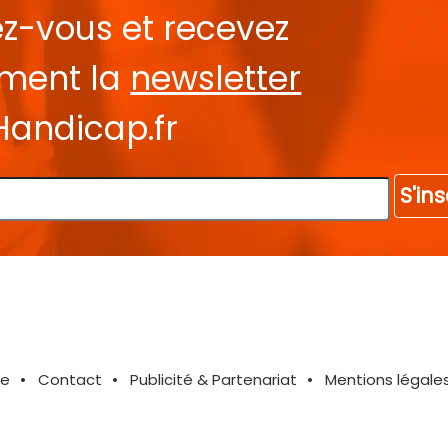
ez-vous et recevez
ement la
newsletter
Handicap.fr
S'ins
te
Contact
Publicité & Partenariat
Mentions légale