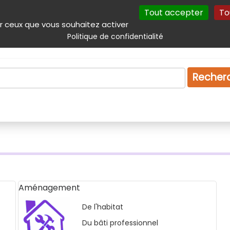
Tout accepter
To
incipal
Navigation complémentaire
Autres services
Plan du site
r ceux que vous souhaitez activer
Politique de confidentialité
Produits & services
Emploi
Droit
Tourism
Recher
Aménagement
De l'habitat
Du bâti professionnel