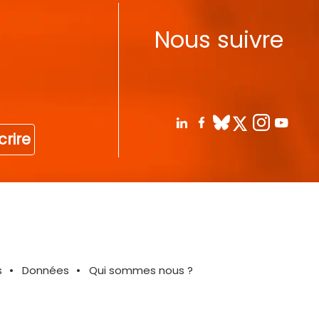
Nous suivre
crire
s
Données
Qui sommes nous ?