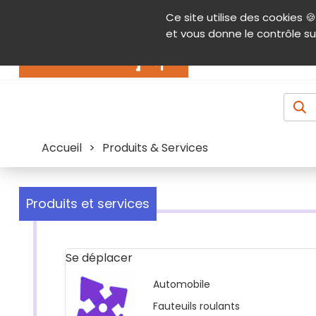
Panneau de gestion des cookies
Ce site utilise des cookies 🍪
Contenu
Aide et accessibilité
Menu pr
et vous donne le contrôle su
Actualités
Accueil
>
Produits & Services
Produits et services
Se déplacer
Automobile
Fauteuils roulants