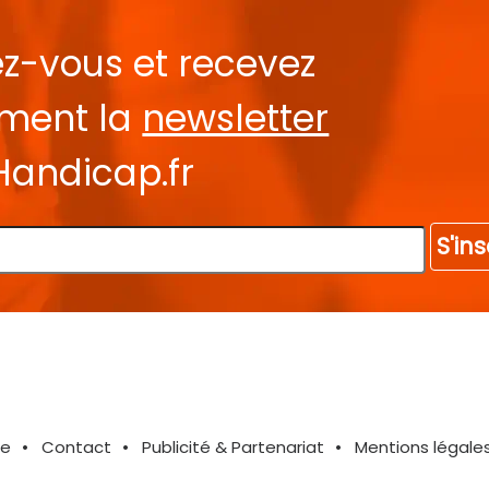
ez-vous et recevez
ement la
newsletter
Handicap.fr
S'ins
te
Contact
Publicité & Partenariat
Mentions légale