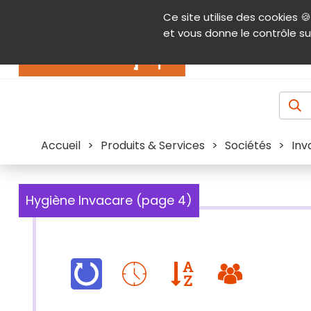
Panneau de gestion des cookies
Ce site utilise des cookies 🍪
Contenu
Aide et accessibilité
Menu pr
et vous donne le contrôle su
Actualités
Accueil
>
Produits & Services
>
Sociétés
>
Inv
Hygiène Invacare (page 4)