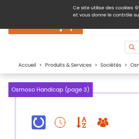
Panneau de gestion des cookies
Ce site utilise des cookies 🍪
Contenu
Aide et accessibilité
Menu pr
et vous donne le contrôle su
Actualités
Accueil
>
Produits & Services
>
Sociétés
>
Os
Osmoso Handicap (page 3)