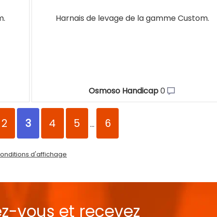
m.
Harnais de levage de la gamme Custom.
Osmoso Handicap
0
2
3
4
5
6
...
onditions d'affichage
ez-vous et recevez