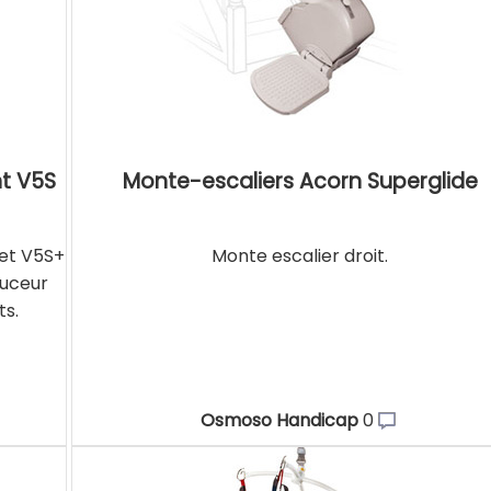
nt V5S
Monte-escaliers Acorn Superglide
et V5S+
Monte escalier droit.
ouceur
ts.
Osmoso Handicap
0