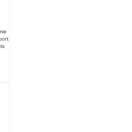
nie
port
la