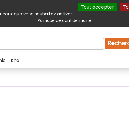
Tout accepter
To
incipal
Navigation complémentaire
Autres services
Plan du site
r ceux que vous souhaitez activer
Politique de confidentialité
Produits & services
Emploi
Droit
Tourism
Recher
ic - Khol