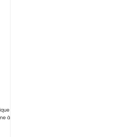
ique
me à