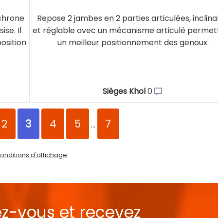
nchrone
Repose 2 jambes en 2 parties articulées, inclina
se. Il
et réglable avec un mécanisme articulé permet
osition
un meilleur positionnement des genoux.
Sièges Khol
0
2
3
4
5
7
...
onditions d'affichage
ez-vous et recevez