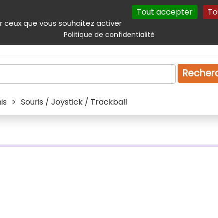
Tout accepter
To
incipal
Navigation complémentaire
Autres services
Plan du site
r ceux que vous souhaitez activer
Politique de confidentialité
Produits & services
Emploi
Droit
Tourism
Recher
is
>
Souris / Joystick / Trackball