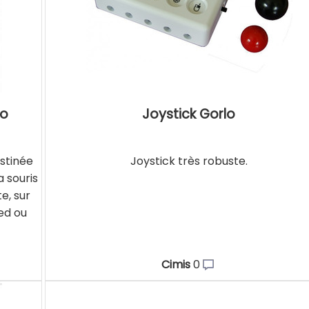
no
Joystick Gorlo
estinée
Joystick très robuste.
a souris
te, sur
ed ou
Cimis
0