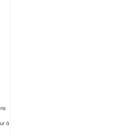
ris
ur à