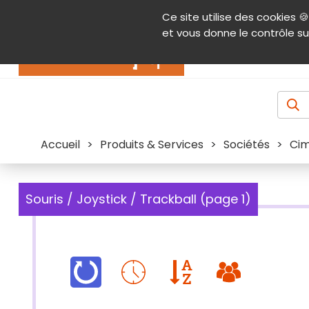
Panneau de gestion des cookies
Ce site utilise des cookies 🍪
Contenu
Aide et accessibilité
Menu pr
et vous donne le contrôle su
Actualités
Accueil
>
Produits & Services
>
Sociétés
>
Cim
Souris / Joystick / Trackball (page 1)