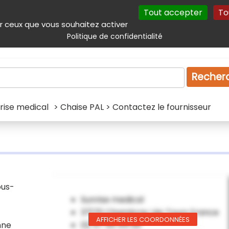
Tout accepter
To
incipal
Navigation complémentaire
Autres services
Plan du site
r ceux que vous souhaitez activer
Politique de confidentialité
Produits & services
Emploi
Droit
Tourism
Recher
rise medical
> Chaise PAL > Contactez le fournisseur
ous-
Sunrise medical
37170 Chambray Lés Tours France
AFFICHER LES COORDONNÉES
nne
02 47 55 44 00