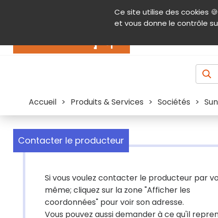
Panneau de gestion des cookies
Ce site utilise des cookies 🍪
Contenu
Aide et accessibilité
Menu pr
et vous donne le contrôle su
Actualités
Accueil
>
Produits & Services
>
Sociétés
>
Sun
Contacter le producteur
Si vous voulez contacter le producteur par v
même; cliquez sur la zone "Afficher les
coordonnées" pour voir son adresse.
Vous pouvez aussi demander à ce qu'il repre