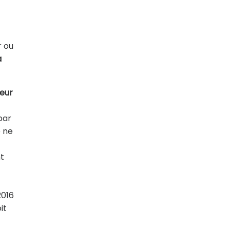
r ou
a
seur
par
e ne
nt
2016
it