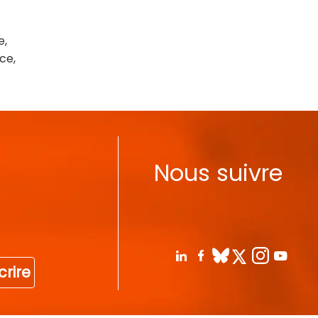
e,
ce,
Nous suivre
crire