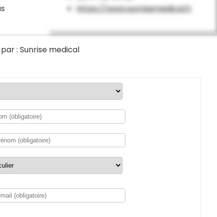
us
https://www.sunrisemedical.fr
par : Sunrise medical