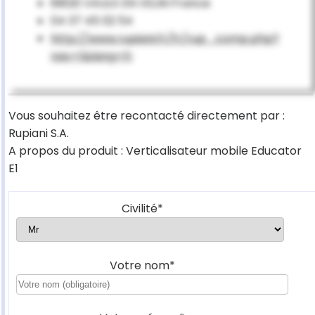
69120 VAULX EN VELIN France
04 37 45 02 54
http://www.rupiani.fr/fr/rup_comp.php?
nav=1&lang=fr
Vous souhaitez être recontacté directement par :
Rupiani S.A.
A propos du produit : Verticalisateur mobile Educator
E1
Civilité*
Votre nom*