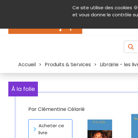
Panneau de gestion des cookies
Ce site utilise des cookies 🍪
Contenu
Aide et accessibilité
Menu pr
et vous donne le contrôle su
Actualités
Accueil
>
Produits & Services
>
Librairie - les l
À la folie
Par
Clémentine Célarié
Acheter ce
livre