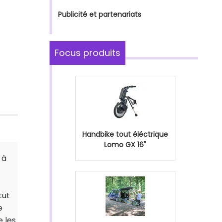
Publicité et partenariats
Focus produits
Handbike tout éléctrique
Lomo GX 16"
 à
tut
e
e les