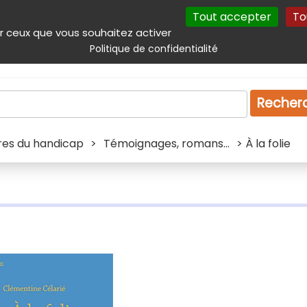
Tout accepter
To
incipal
Navigation complémentaire
Autres services
Plan du site
r ceux que vous souhaitez activer
Politique de confidentialité
Produits & services
Emploi
Droit
Tourism
Recher
ivres du handicap
>
Témoignages, romans...
> À la folie