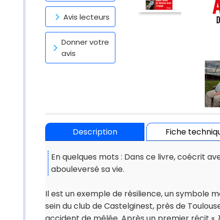
Avis lecteurs
Donner votre
avis
Description
Fiche techniq
En quelques mots : Dans ce livre, coécrit a
abouleversé sa vie.
Il est un exemple de résilience, un symbole malg
sein du club de Castelginest, près de Toulouse
accident de mêlée. Après un premier récit «
T