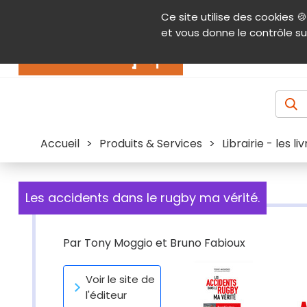
Panneau de gestion des cookies
Ce site utilise des cookies 🍪
Contenu
Aide et accessibilité
Menu pr
et vous donne le contrôle su
Actualités
Accueil
>
Produits & Services
>
Librairie - les l
Les accidents dans le rugby ma vérité.
Par
Tony Moggio et Bruno Fabioux
Voir le site de
l'éditeur