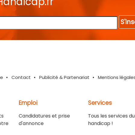
Handicap.fr
S'ins
te
Contact
Publicité & Partenariat
Mentions légale
Emploi
Services
ts
Candidatures et prise
Tous les services du
otre
d'annonce
handicap !