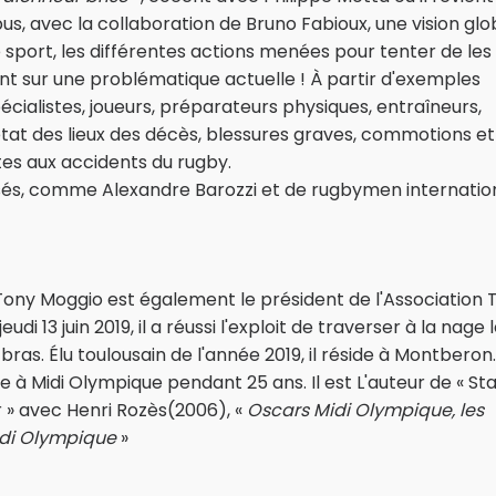
, avec la collaboration de Bruno Fabioux, une vision glo
e sport, les différentes actions menées pour tenter de les
rant sur une problématique actuelle ! À partir d'exemples
alistes, joueurs, préparateurs physiques, entraîneurs,
tat des lieux des décès, blessures graves, commotions et
stes aux accidents du rugby.
ssés, comme Alexandre Barozzi et de rugbymen internatio
Tony Moggio est également le président de l'Association 
i 13 juin 2019, il a réussi l'exploit de traverser à la nage 
bras. Élu toulousain de l'année 2019, il réside à Montberon.
ste à Midi Olympique pendant 25 ans. Il est L'auteur de « St
r » avec Henri Rozès(2006), «
Oscars Midi Olympique, les
idi Olympique
»