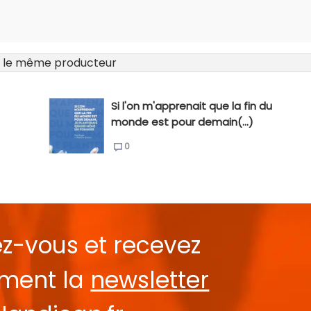
 le même producteur
Si l'on m'apprenait que la fin du
monde est pour demain(...)
0
ez-vous et recevez
ement la
newsletter