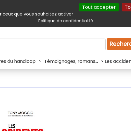
Tout accepter
To
incipal
Navigation complémentaire
Autres services
Plan du site
r ceux que vous souhaitez activer
Politique de confidentialité
Produits & services
Emploi
Droit
Tourism
Recher
ivres du handicap
>
Témoignages, romans...
> Les acciden