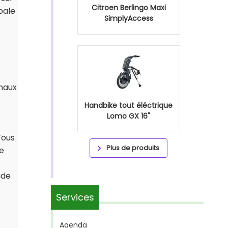
Citroen Berlingo Maxi
bale
SimplyAccess
naux
Handbike tout éléctrique
Lomo GX 16"
Tous
Plus de produits
le
ade
Services
Agenda