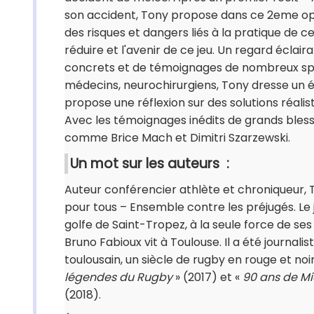
son accident, Tony propose dans ce 2eme opus
des risques et dangers liés à la pratique de c
réduire et l'avenir de ce jeu. Un regard éclai
concrets et de témoignages de nombreux spéci
médecins, neurochirurgiens, Tony dresse un é
propose une réflexion sur des solutions réali
Avec les témoignages inédits de grands ble
comme Brice Mach et Dimitri Szarzewski.
Un mot sur les auteurs :
Auteur conférencier athlète et chroniqueur, 
pour tous – Ensemble contre les préjugés. Le jeud
golfe de Saint-Tropez, à la seule force de ses 
Bruno Fabioux vit à Toulouse. Il a été journali
toulousain, un siècle de rugby en rouge et noi
légendes du Rugby
» (2017) et «
90 ans de M
(2018).