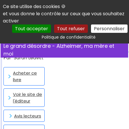
Panneau de gestion des cookies
Ce site utilise des cookies 🍪
et vous donne le contrôle sur ceux que vous souhaitez
activer
Tout accepter
Tout refuser
Personnaliser
Rechercher
Politique de confidentialité
Le grand désordre - Alzheimer, ma mère et
moi
Par
Sarah Leavitt
Acheter ce
livre
Voir le site de
l'éditeur
Avis lecteurs