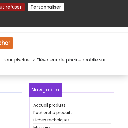
ut refuser
Personnaliser
Gestion des cookies
e
Vidéo
Dossiers
cher
t pour piscine
> Elévateur de piscine mobile sur
Navigation
Accueil produits
Recherche produits
Fiches techniques
Marques