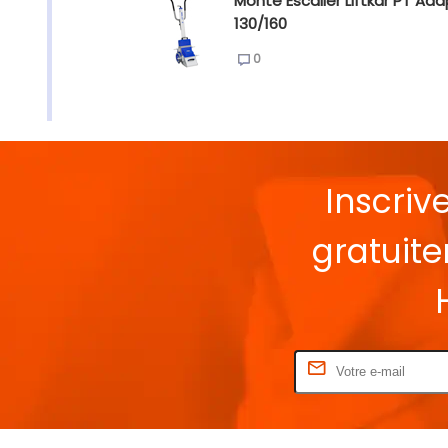
Monte Escalier Liftkar PT Ada
130/160
0
Inscriv
gratuit
Rentrez votre E-mail