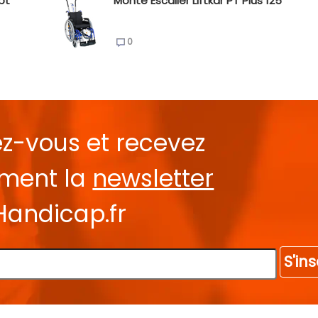
pt
Monte Escalier Liftkar PT Plus 125
0
ez-vous et recevez
ement la
newsletter
Handicap.fr
S'ins