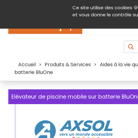
Panneau de gestion des cookies
Ce site utilise des cookies 🍪
Contenu
Aide et accessibilité
Menu pr
et vous donne le contrôle su
Actualités
Accueil
>
Produits & Services
>
Aides à la vie q
batterie BluOne
Elévateur de piscine mobile sur batterie BluO