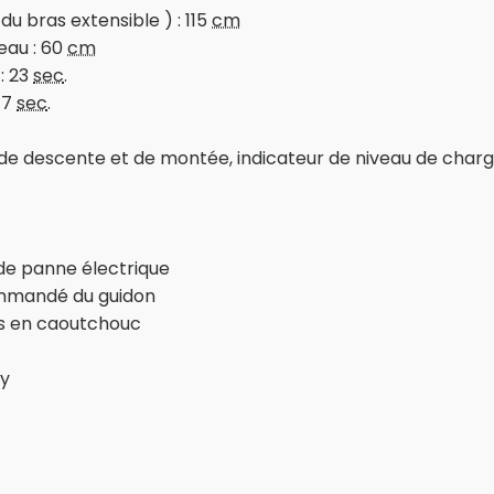
 bras extensible ) : 115
cm
eau : 60
cm
: 23
sec
.
17
sec
.
 descente et de montée, indicateur de niveau de charg
e panne électrique
ommandé du guidon
s en caoutchouc
xy