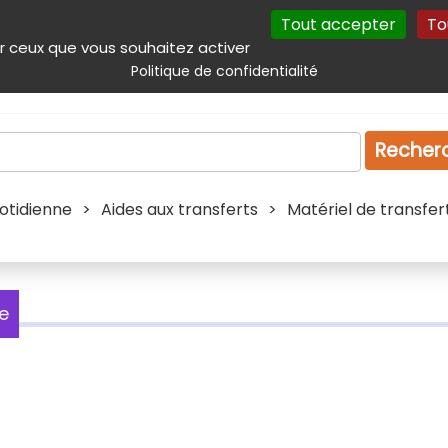
Tout accepter
To
incipal
Navigation complémentaire
Autres services
Plan du site
r ceux que vous souhaitez activer
Politique de confidentialité
Produits & services
Emploi
Droit
Tourism
Recher
uotidienne
>
Aides aux transferts
>
Matériel de transfer
ne