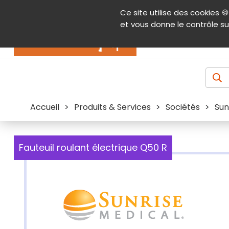
Panneau de gestion des cookies
Ce site utilise des cookies 🍪
Contenu
Aide et accessibilité
Menu pr
et vous donne le contrôle su
Actualités
Accueil
>
Produits & Services
>
Sociétés
>
Sun
Fauteuil roulant électrique Q50 R