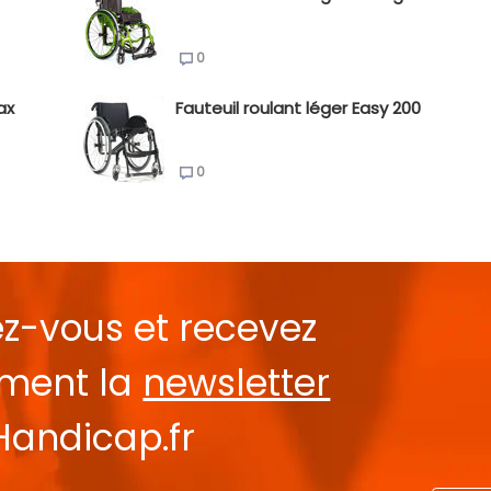
0
ax
Fauteuil roulant léger Easy 200
0
ez-vous et recevez
ement la
newsletter
Handicap.fr