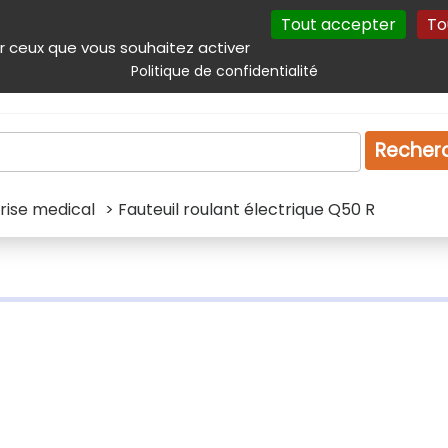
Tout accepter
To
incipal
Navigation complémentaire
Autres services
Plan du site
r ceux que vous souhaitez activer
Politique de confidentialité
Produits & services
Emploi
Droit
Tourism
Recher
rise medical
> Fauteuil roulant électrique Q50 R