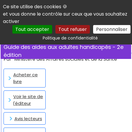
Panneau de gestion des cookies
Ce site utilise des cookies 🍪
et vous donne le contrôle sur ceux que vous souhaitez
activer
Tout accepter
Tout refuser
Personnaliser
Rechercher
Politique de confidentialité
Guide des aides aux adultes handicapés - 2e
édition
Par
Ministère des Affaires sociales et de la Santé
Acheter ce
livre
Voir le site de
l'éditeur
Avis lecteurs