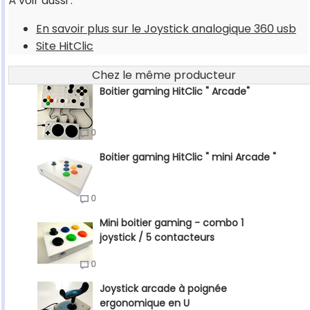
À voir aussi :
En savoir plus sur le Joystick analogique 360 usb
Site HitClic
Chez le même producteur
Boitier gaming HitClic " Arcade"
0
Boitier gaming HitClic " mini Arcade "
0
Mini boitier gaming - combo 1
joystick / 5 contacteurs
0
Joystick arcade à poignée
ergonomique en U