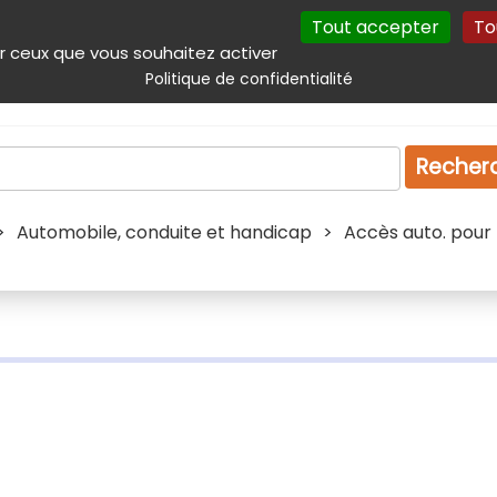
Tout accepter
To
incipal
Navigation complémentaire
Autres services
Plan du site
r ceux que vous souhaitez activer
Politique de confidentialité
Produits & services
Emploi
Droit
Tourism
Recher
>
Automobile, conduite et handicap
>
Accès auto. pour 