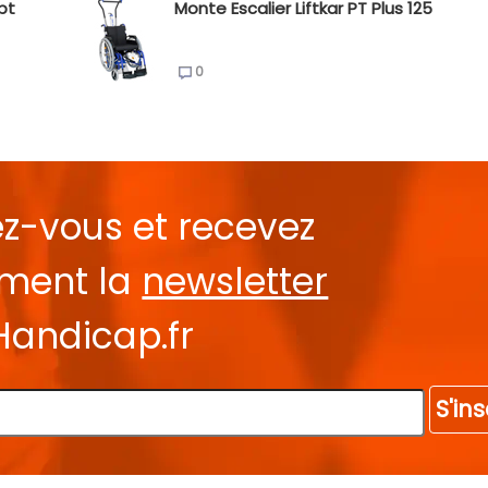
pt
Monte Escalier Liftkar PT Plus 125
0
ez-vous et recevez
ement la
newsletter
Handicap.fr
S'ins