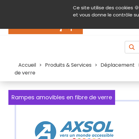
Panneau de gestion des cookies
Ce site utilise des cookies 🍪
Contenu
Aide et accessibilité
Menu pr
et vous donne le contrôle su
Actualités
Accueil
>
Produits & Services
>
Déplacement
de verre
Rampes amovibles en fibre de verre