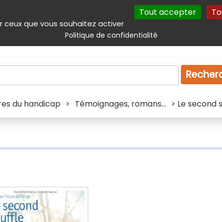
Tout accepter
To
incipal
Navigation complémentaire
Autres services
Plan du site
r ceux que vous souhaitez activer
Politique de confidentialité
Produits & services
Emploi
Droit
Tourism
Recher
ivres du handicap
>
Témoignages, romans...
> Le second s