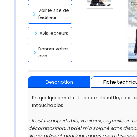
Voir le site de
l'éditeur
Avis lecteurs
Donner votre
avis
Description
Fiche techniq
En quelques mots : Le second souffle, récit a
Intouchables
« Il est insupportable, vaniteux, orgueilleux, b
décomposition. Abdel m'a soigné sans discont
signe, présent pendant toutes mes absences, i