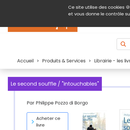
Panneau de gestion des cookies
Ce site utilise des cookies 🍪
Contenu
Aide et accessibilité
Menu pr
et vous donne le contrôle su
Actualités
Accueil
>
Produits & Services
>
Librairie - les l
Le second souffle / "intouchables"
Par
Philippe Pozzo di Borgo
Acheter ce
livre