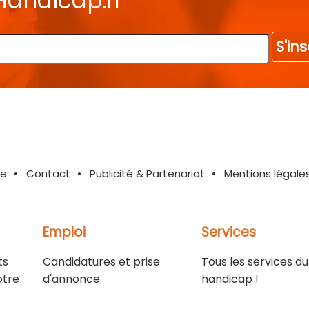
Handicap.fr
S'ins
te
Contact
Publicité & Partenariat
Mentions légale
Emploi
Services
ts
Candidatures et prise
Tous les services du
otre
d'annonce
handicap !