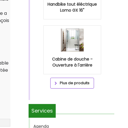
Handbike tout éléctrique
Lomo GX 16"
ue a
nçois
Cabine de douche -
iable
Ouverture à l'arrière
ntée
Plus de produits
Services
Agenda