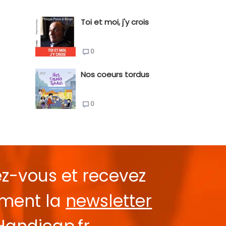
Toi et moi, j'y crois
0
Nos coeurs tordus
0
ez-vous et recevez
ement la
newsletter