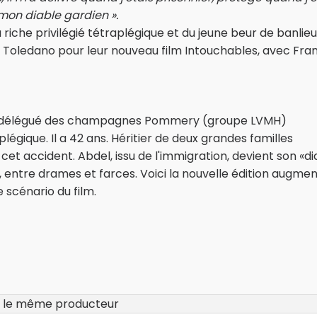
t mon diable gardien ».
 riche privilégié tétraplégique et du jeune beur de banlie
ric Toledano pour leur nouveau film Intouchables, avec Fra
teur délégué des champagnes Pommery (groupe LVMH)
légique. Il a 42 ans. Héritier de deux grandes familles
e cet accident. Abdel, issu de l'immigration, devient son «d
s, entre drames et farces. Voici la nouvelle édition augme
e scénario du film.
 le même producteur