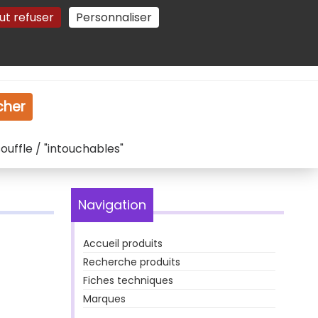
ut refuser
Personnaliser
Gestion des cookies
e
Vidéo
Dossiers
cher
ouffle / "intouchables"
Navigation
Accueil produits
Recherche produits
Fiches techniques
Marques