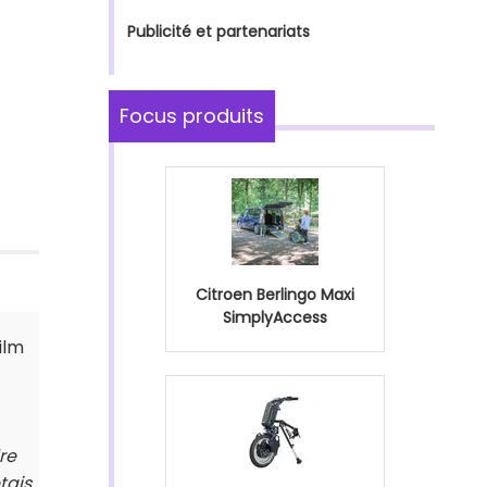
Publicité et partenariats
Focus produits
Citroen Berlingo Maxi
SimplyAccess
ilm
re
tais