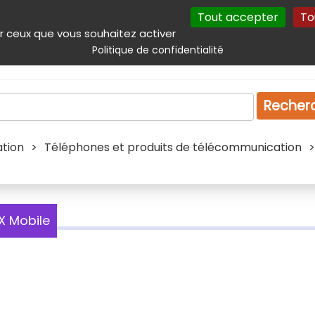
Tout accepter
To
incipal
Navigation complémentaire
Autres services
Plan du site
r ceux que vous souhaitez activer
Politique de confidentialité
Produits & services
Emploi
Droit
Tourism
Recher
tion
>
Téléphones et produits de télécommunication
>
X Mobile