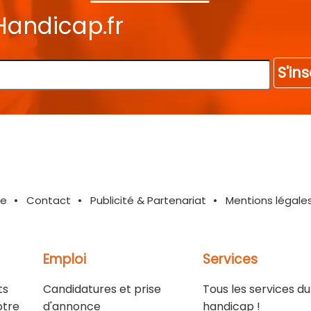
Handicap.fr
S'ins
te
Contact
Publicité & Partenariat
Mentions légale
Emploi
Services
ts
Candidatures et prise
Tous les services du
otre
d'annonce
handicap !