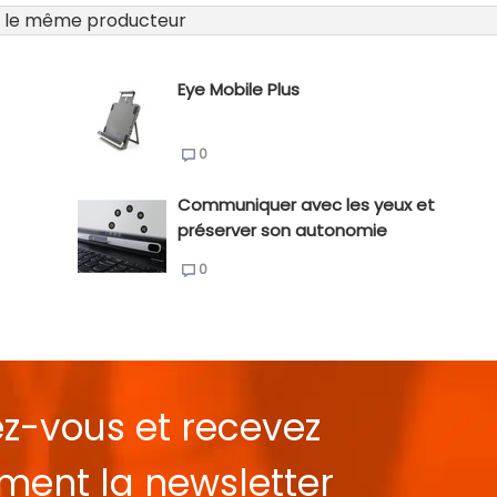
 le même producteur
Eye Mobile Plus
0
Communiquer avec les yeux et
préserver son autonomie
0
ez-vous et recevez
ement la
newsletter