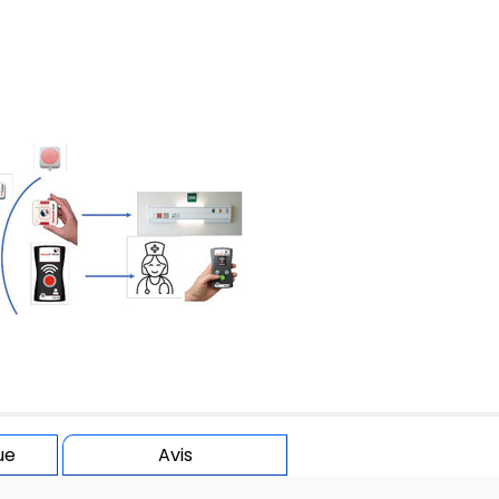
ue
Avis