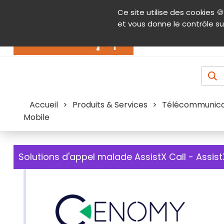
Panneau de gestion des cookies
Ce site utilise des cookies 🍪
Contenu
Aide et accessibilité
Menu pr
et vous donne le contrôle su
Actualités
Accueil
>
Produits & Services
>
Télécommunica
Mobile
Solutions d'appel malade AssistX Call - Assist