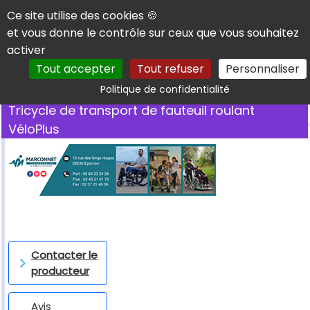
Panneau de gestion des cookies
Ce site utilise des cookies 🍪
et vous donne le contrôle sur ceux que vous souhaitez
activer
Tout accepter
Tout refuser
Personnaliser
Rechercher
Politique de confidentialité
Tricycle de transport de fauteuil roulant
VéloPlus
Contacter le
producteur
Avis