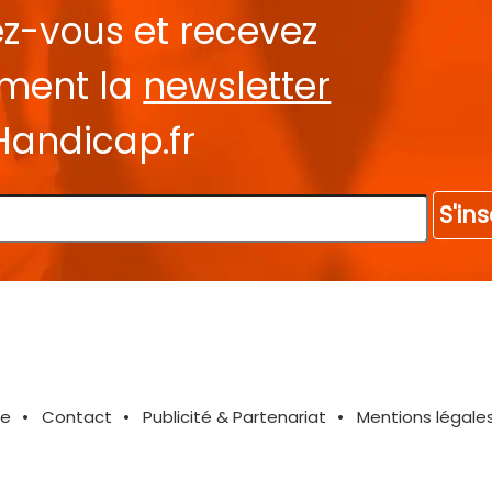
ez-vous et recevez
ement la
newsletter
Handicap.fr
S'ins
te
Contact
Publicité & Partenariat
Mentions légale