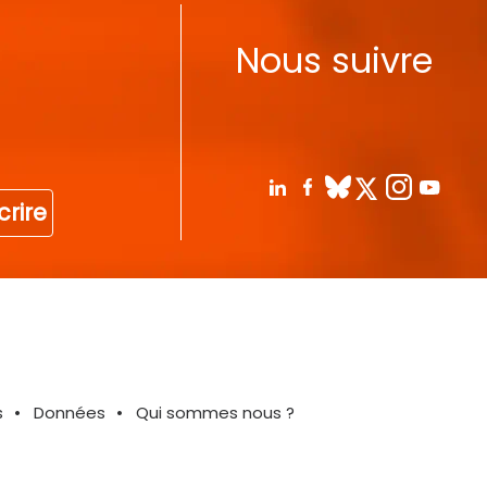
Nous suivre
crire
s
Données
Qui sommes nous ?