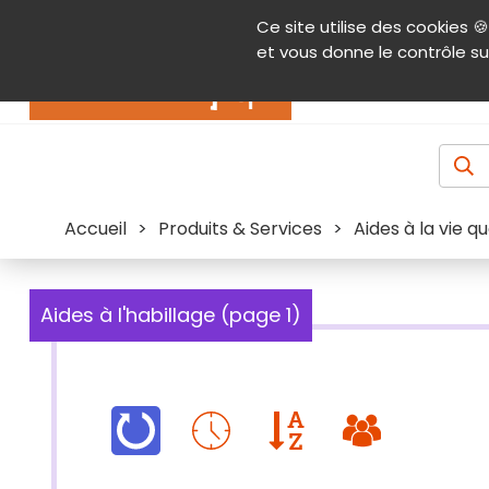
Panneau de gestion des cookies
Ce site utilise des cookies 🍪
Contenu
Aide et accessibilité
Menu pr
et vous donne le contrôle su
Actualités
Accueil
>
Produits & Services
>
Aides à la vie q
Aides à l'habillage (page 1)