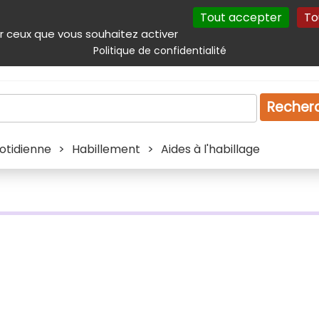
Tout accepter
To
incipal
Navigation complémentaire
Autres services
Plan du site
r ceux que vous souhaitez activer
Politique de confidentialité
Produits & services
Emploi
Droit
Tourism
Recher
uotidienne
>
Habillement
>
Aides à l'habillage