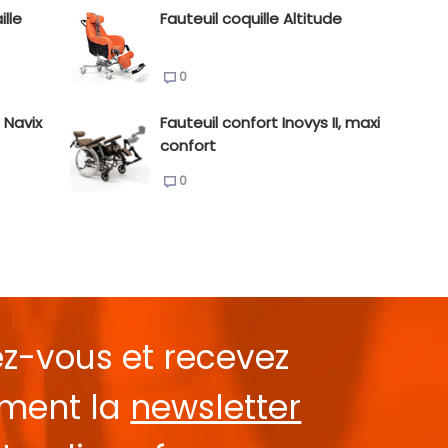
ille
Fauteuil coquille Altitude
0
 Navix
Fauteuil confort Inovys II, maxi
confort
0
ez-vous et recevez
ement la
newsletter