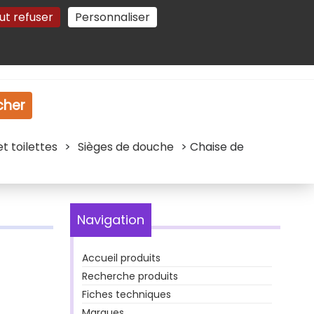
ut refuser
Personnaliser
Gestion des cookies
e
Vidéo
Dossiers
cher
 toilettes
>
Sièges de douche
> Chaise de
Navigation
Accueil produits
Recherche produits
Fiches techniques
Marques