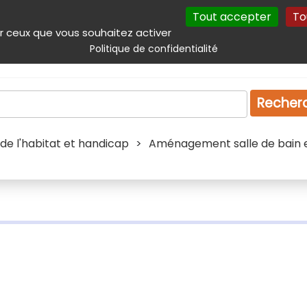
Tout accepter
To
incipal
Navigation complémentaire
Autres services
Plan du site
r ceux que vous souhaitez activer
Politique de confidentialité
Produits & services
Emploi
Droit
Tourism
Recher
 l'habitat et handicap
>
Aménagement salle de bain et