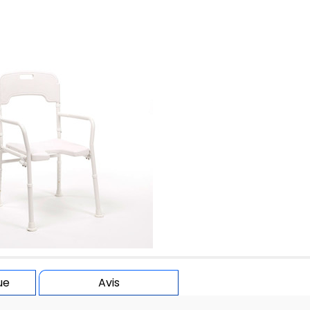
ue
Avis