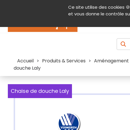
Panneau de gestion des cookies
Ce site utilise des cookies 🍪
Contenu
Aide et accessibilité
Menu pr
et vous donne le contrôle su
Actualités
Accueil
>
Produits & Services
>
Aménagement de
douche Laly
Chaise de douche Laly