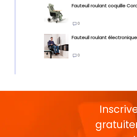
Fauteuil roulant coquille Cora
0
Fauteuil roulant électronique
0
Inscriv
gratuit