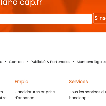
Handicap.fr
S'ins
te
Contact
Publicité & Partenariat
Mentions légale
Emploi
Services
ts
Candidatures et prise
Tous les services du
otre
d'annonce
handicap !