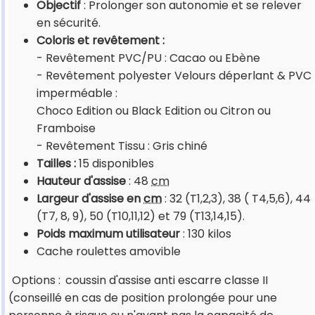
Objectif
: Prolonger son autonomie et se relever
en sécurité.
Coloris et revêtement :
- Revêtement PVC/PU : Cacao ou Ebène
- Revêtement polyester Velours déperlant & PVC
imperméable :
Choco Edition ou Black Edition ou Citron ou
Framboise
- Revêtement Tissu : Gris chiné
Tailles :
15 disponibles
Hauteur d'assise
: 48
cm
Largeur d'assise en
cm
: 32 (T1,2,3), 38 ( T4,5,6), 44
(T7, 8, 9), 50 (T10,11,12) et 79 (T13,14,15).
Poids maximum utilisateur
: 130 kilos
Cache roulettes amovible
Options :
coussin d'assise anti escarre classe II
(conseillé en cas de position prolongée pour une