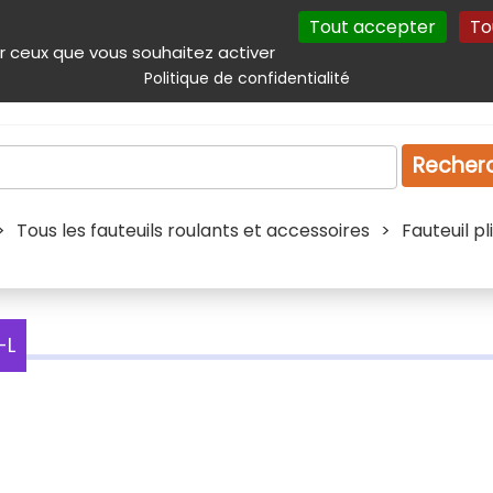
Tout accepter
To
incipal
Navigation complémentaire
Autres services
Plan du site
r ceux que vous souhaitez activer
Politique de confidentialité
Produits & services
Emploi
Droit
Tourism
Recher
>
Tous les fauteuils roulants et accessoires
>
Fauteuil pl
-L