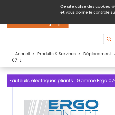
Panneau de gestion des cookies
Ce site utilise des cookies 🍪
Contenu
Aide et accessibilité
Menu pr
et vous donne le contrôle su
Actualités
Accueil
>
Produits & Services
>
Déplacement
07-L
Fauteuils électriques pliants : Gamme Ergo 07