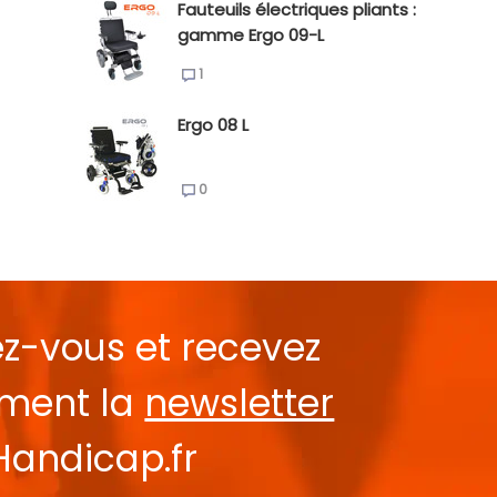
Fauteuils électriques pliants :
gamme Ergo 09-L
1
Ergo 08 L
0
ez-vous et recevez
ement la
newsletter
Handicap.fr