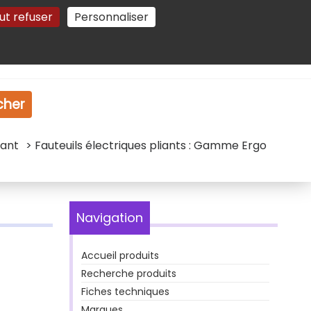
ut refuser
Personnaliser
Gestion des cookies
e
Vidéo
Dossiers
cher
iant
> Fauteuils électriques pliants : Gamme Ergo
Navigation
Accueil produits
Recherche produits
Fiches techniques
Marques