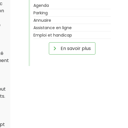
ec
Agenda
on
Parking
Annuaire
e
Assistance en ligne
Emploi et handicap
En savoir plus
té
ment
out
ts.
ept