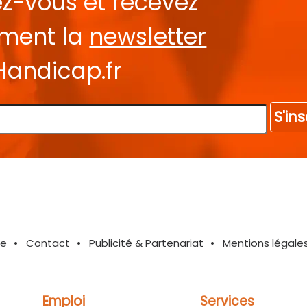
ez-vous et recevez
ement la
newsletter
Handicap.fr
S'ins
te
Contact
Publicité & Partenariat
Mentions légale
Emploi
Services