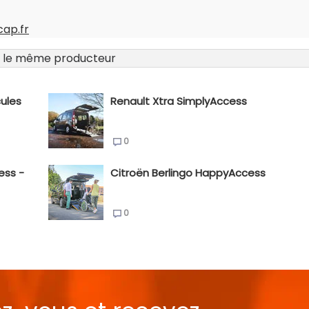
cap.fr
 le même producteur
ules
Renault Xtra SimplyAccess
0
ess -
Citroën Berlingo HappyAccess
0