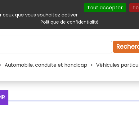
Tout accepter
To
incipal
Navigation complémentaire
Autres services
Plan du site
r ceux que vous souhaitez activer
Politique de confidentialité
Produits & services
Emploi
Droit
Tourism
Recher
>
Automobile, conduite et handicap
>
Véhicules particu
MR