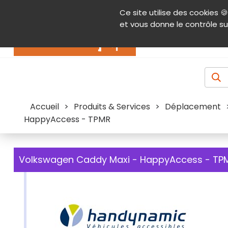
Panneau de gestion des cookies
Ce site utilise des cookies 🍪
Contenu
Aide et accessibilité
Menu pr
et vous donne le contrôle su
Actualités
Accueil
>
Produits & Services
>
Déplacement
HappyAccess - TPMR
Volkswagen Caddy Maxi - HappyAccess - TP