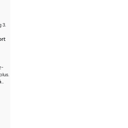
 3.
ort
z-
lus.
é
...