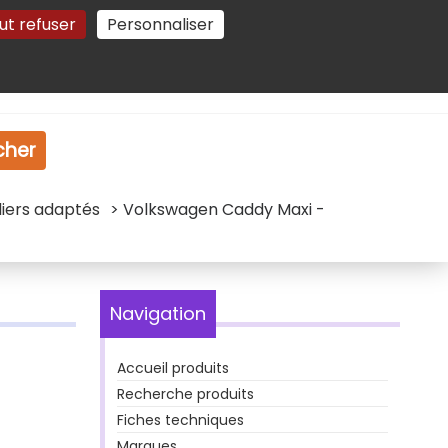
ut refuser
Personnaliser
Gestion des cookies
e
Vidéo
Dossiers
cher
liers adaptés
> Volkswagen Caddy Maxi -
Navigation
Accueil produits
Recherche produits
Fiches techniques
Marques