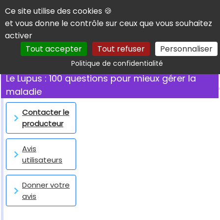
Panneau de gestion des cookies
Ce site utilise des cookies 🍪
et vous donne le contrôle sur ceux que vous souhaitez
activer
Tout accepter
Tout refuser
Personnaliser
Rechercher
Politique de confidentialité
Le Lupus : 100 questions pour mieux gérer la
maladie
Contacter le
producteur
Avis
utilisateurs
Donner votre
avis