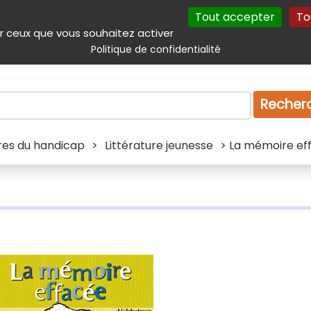
Tout accepter
To
incipal
Navigation complémentaire
Autres services
Plan du site
r ceux que vous souhaitez activer
Politique de confidentialité
Produits & services
Emploi
Droit
Tourism
Recher
ivres du handicap
>
Littérature jeunesse
> La mémoire eff