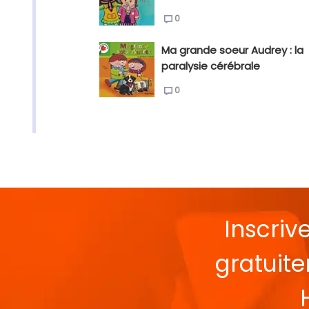
0
Ma grande soeur Audrey : la
paralysie cérébrale
0
Inscriv
gratuit