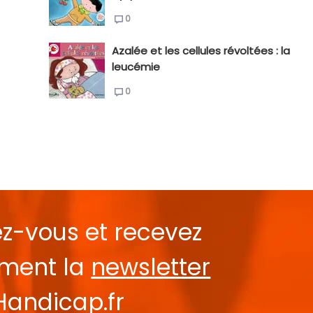
0
Azalée et les cellules révoltées : la
leucémie
0
ez-vous et recevez
ement la
newsletter
Handicap.fr