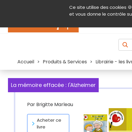
Panneau de gestion des cookies
Ce site utilise des cookies 🍪
Contenu
Aide et accessibilité
Menu pr
et vous donne le contrôle su
Actualités
Accueil
>
Produits & Services
>
Librairie - les l
La mémoire effacée : l'Alzheimer
Par
Brigitte Marleau
Acheter ce
livre