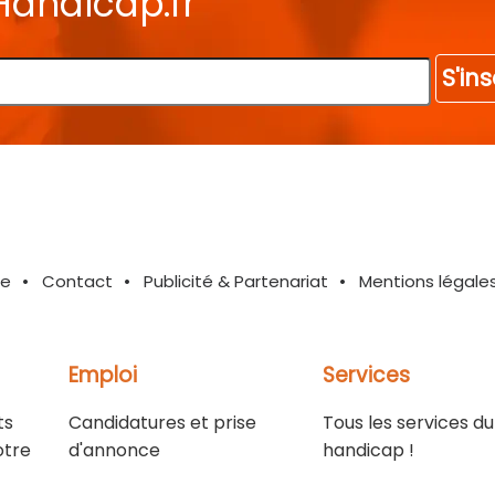
Handicap.fr
S'ins
te
Contact
Publicité & Partenariat
Mentions légale
Emploi
Services
ts
Candidatures et prise
Tous les services du
otre
d'annonce
handicap !