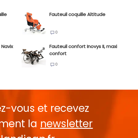
ille
Fauteuil coquille Altitude
0
 Navix
Fauteuil confort Inovys II, maxi
confort
0
ez-vous et recevez
ement la
newsletter