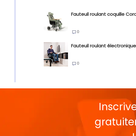
Fauteuil roulant coquille Cora
0
Fauteuil roulant électronique
0
Inscriv
gratuit