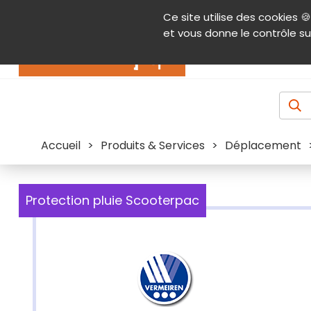
Panneau de gestion des cookies
Ce site utilise des cookies 🍪
Contenu
Aide et accessibilité
Menu pr
et vous donne le contrôle su
Actualités
Accueil
>
Produits & Services
>
Déplacement
Protection pluie Scooterpac