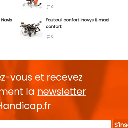
0
 Navix
Fauteuil confort Inovys II, maxi
confort
0
ez-vous et recevez
ement la
newsletter
Handicap.fr
S'ins