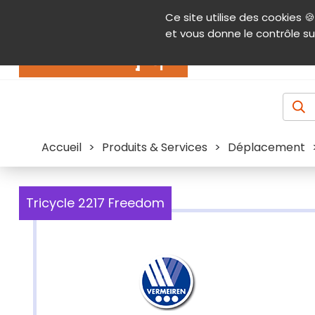
Panneau de gestion des cookies
Ce site utilise des cookies 🍪
Contenu
Aide et accessibilité
Menu pr
et vous donne le contrôle su
Actualités
Accueil
>
Produits & Services
>
Déplacement
Tricycle 2217 Freedom