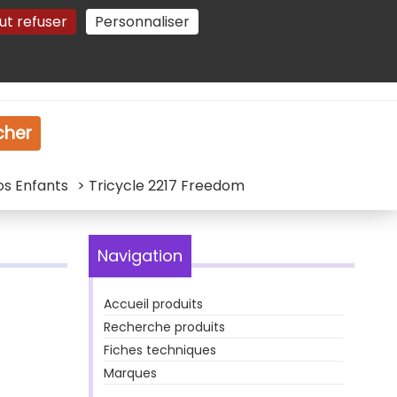
ut refuser
Personnaliser
Gestion des cookies
e
Vidéo
Dossiers
cher
os Enfants
> Tricycle 2217 Freedom
Navigation
Accueil produits
Recherche produits
Fiches techniques
Marques