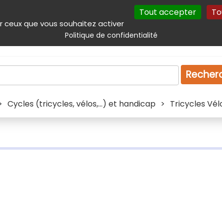
Tout accepter
To
incipal
Navigation complémentaire
Autres services
Plan du site
r ceux que vous souhaitez activer
Politique de confidentialité
Produits & services
Emploi
Droit
Tourism
Recher
>
Cycles (tricycles, vélos,...) et handicap
>
Tricycles Vél